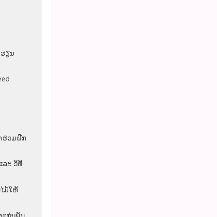
ຮງຮຽນ
eed
້າຮ່ວມຝືກ
ແລະ ວິທີ
ໄມ້ໃຫ້
ແກ່ນພັນ
.