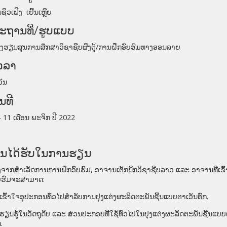
ນຊິວເຟີງ ເຢີ້ນເຫຼີຍ
ະຖານທີ່
/
ຮູບແບບ
ງຮຽນສູນການສຶກສາວິຊາຊີບຜິງຕູ້
/
ການຝຶກອົບຮົມທາງອອນລາຍ
ວລາ
ວັນ
ັນທີ
- 11
ເດືອນ ພະຈິກ ປີ
2022
ົນໄດ້ຮັບໃນການຮຽນ
ັງຈາກສໍາເລັດການການຝຶກອົບຮົມ
,
ອາຈານເຕັກນິກວິຊາຊີບລາວ
ແລະ
ອາຈານທີ່ເຂົ
ບຮົມຈະສາມາດ
:
ເຂົ້າໃຈອຸປະກອນທົ່ວໄປສໍາລັບການ
ປຸງແຕ່ງຜະລິດຕະພັນ
ຊີ້ນແບບຕາເວັນຕົກ
.
ຮຽນຮູ້ໃນວັດຖຸດິບ
ແລະ
ສ່ວນປະກອບ
ທີ່ໃຊ້ທົ່ວໄປໃນປຸງແຕ່ງຜະລິດຕະພັນຊີ້ນແບບ
ກ
.