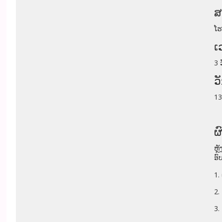
ສ
ໂຮ
ເ
3 
ວ
13
ຜ
ຫຼ
ອົ
1.
2.
3.