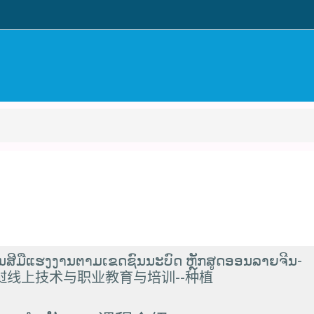
ນສີມືແຮງງານຕາມເຂດຊົນນະບົດ ຫຼັກສູດອອນລາຍຈີນ-
 2022中德老挝线上技术与职业教育与培训--种植