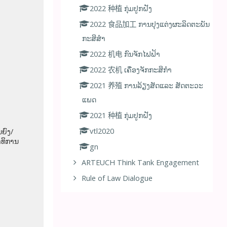
2022 种植 ກຸ່ມປູກຝັງ
2022 食品加工 ການປຸງແຕ່ງຜະລິດຕະພັນ
ກະສິສໍາ
2022 机电 ກົນຈັກໄຟຟ້າ
2022 农机 ເຄື່ອງຈັກກະສິກໍາ
2021 养殖 ການລ້ຽງສັດແລະ ສັດຕະວະ
ແພດ
2021 种植 ກຸ່ມປູກຝັງ
vtl2020
ຍົງ/
ທິການ
gn
ARTEUCH Think Tank Engagement
Rule of Law Dialogue