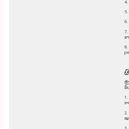
4.
5.
6.
7.
ອາ
8.
pe
ຜ
ຫຼ
ອົ
1.
ກາ
2.
ໝາ
3.