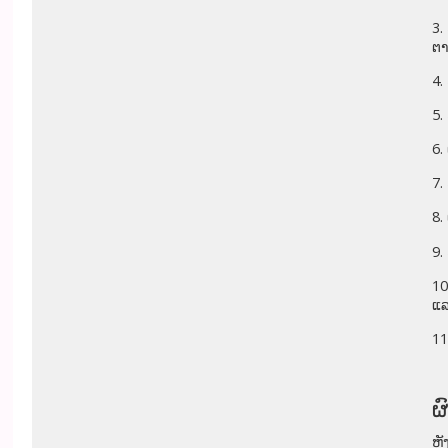
3.
ຕາ
4.
5.
6.
7.
8.
9.
10
ແ
11
ຜ
ຫຼ