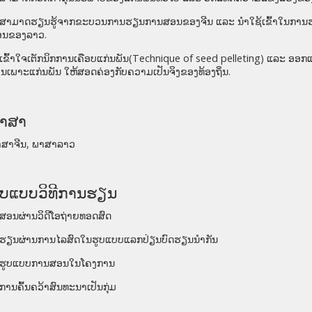
ສາມາດຮຽນຮູ້ຈາກຂະບວນການຮຽນການສອນຂອງຈີນ ແລະ ນຳໃຊ້ເຂົ້າໃນກາ
ອນຂອງລາວ
.
ເຂົ້າໃຈເຕັກນິກການເຄືອບແກ່ນພັນ(
Technique of seed pelleting)
ແລະ ອອກ
ນເພາະແກ່ນພັນ ໃຫ້ສອດຄ່ອງກັບຄວາມເປັນຈິງຂອງທ້ອງຖິ່ນ
.
າສາ
ສາຈີນ
,
ພາສາລາວ
ູບແບບວິທີການຮຽນ
ສອນຜ່ານວິດີໂອຖ່າຍທອດສົດ
ຮຽນຜ່ານການໄລສົດໃນຮູບແບບແລກປ່ຽນບົດຮຽນນໍາກັນ
ຮູບແບບການສອນໃນໂຄງການ
ການຄົ້ນຄວ້າສົນທະນາເປັນກຸ່ມ