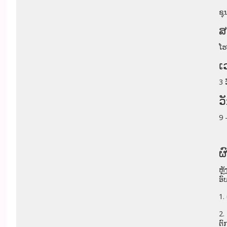
ຊຸ
ສ
ໂຮ
ເ
3
ວ
9 
ຜ
ຫຼ
ອົ
1.
2.
ຕົ