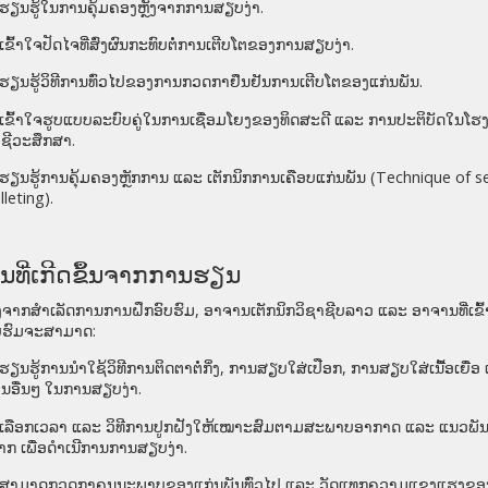
ຮຽນຮູ້ໃນການຄຸ້ມຄອງຫຼັງຈາກການສຽບງ່າ.
ເຂົ້າໃຈປັດໄຈທີ່ສົ່ງຜົນກະທົບຕໍ່ການເຕີບໂຕຂອງການສຽບງ່າ.
ຮຽນຮູ້ວິທີການທົ່ວໄປຂອງການກວດກາຢຶນຢັນການເຕີບໂຕຂອງແກ່ນພັນ.
ເຂົ້າໃຈຮູບແບບລະບົບຄູ່ໃນການເຊື່ອມໂຍງຂອງທິດສະດີ ແລະ ການປະຕິບັດໃນໂ
ຊີວະສຶກສາ.
ຮຽນຮູ້ການຄຸ້ມຄອງຫຼັກການ ແລະ ເຕັກນິກການເຄືອບແກ່ນພັນ
(Technique of s
lleting)
.
ົນທີ່ເກີດຂຶ້ນຈາກການຮຽນ
ັງຈາກສໍາເລັດການການຝຶກອົບຮົມ
,
ອາຈານເຕັກນິກວິຊາຊີບລາວ ແລະ ອາຈານທີ່ເຂົ
ບຮົມຈະສາມາດ:
ຮຽນຮູ້ການນຳໃຊ້ວິທີການຕິດຕາຕໍ່ກິ່ງ
,
ການສຽບໃສ່ເປືອກ
,
ການສຽບໃສ່ເນື້ອເຍື່ອ 
ນອື່ນໆ ໃນການສຽບງ່າ
.
ເລືອກເວລາ ແລະ ວິທີການປູກຝັງໃຫ້ເໝາະສົມຕາມສະພາບອາກາດ ແລະ ແນວພັນ
ກ ເພື່ອດໍາເນີການການສຽບງ່າ
.
ສາມາດກວດກາຄຸນນະພາບຂອງແກ່ນພັນທົ່ວໄປ ແລະ ວັດແທກຄວາມແຂງແຮງຂອງ