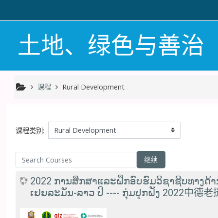
跳到主要内容
土地、绿色与善治
课程
Rural Development
课程类别:
arch Courses
继续
2022 ການສຶກສາແລະຝຶກອົບຮົມວິຊາຊີບທາງດ້າ
ເຢຍລະມັນ-ລາວ ປີ ---- ກຸ່ມປູກຝັງ