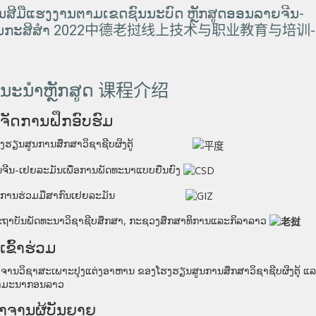
ນສີມືແຮງງານຕາມເຂດຊົນນະບົດ ຫຼັກສູດອອນລາຍຈີນ-
ຜະລິດຕະພັນກະສິສໍາ 2022中德老挝线上技术与职业教育与培
ນະນໍາຫຼັກສູດ 课程介绍
ູ້ຈັດການຝຶກອົບຮົມ
ຮງຮຽນສູນການສຶກສາວິຊາຊີບຜິງຕູ້
ນຈີນ-ເຢຍລະມັນເພື່ອການພັດທະນາແບບຍືນຍົງ
ົງການຮ່ວມມືສາກົນເຢຍລະມັນ
ຖາບັນພັດທະນາວິຊາຊີບສຶກສາ
,
ກະຊວງສຶກສາທິການແລະກິລາລາວ
້ເຂົ້າຮ່ວມ
ຈານວິຊາສະເພາະປຸງແຕ່ງອາຫານ
ຂອງໂຮງຮຽນສູນການສຶກສາວິຊາຊີບຜິງຕຸ້ ແລ
ໍາມະນາກອນລາວ
າຈານຜູ້ບັນຍາຍ