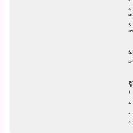
4.
ສ
5.
ກາ
ພ
ພາ
ຮ
1.
2.
3.
4.