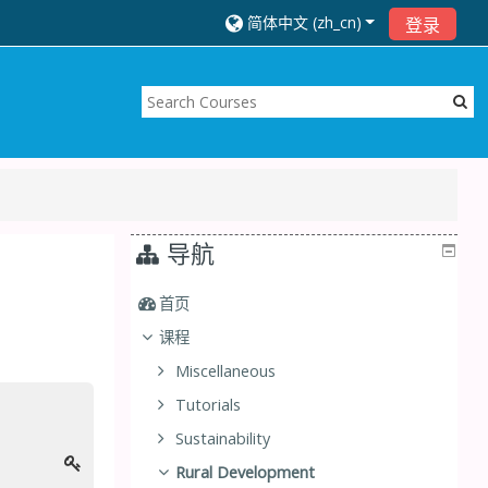
简体中文 ‎(zh_cn)‎
登录
导航
首页
课程
Miscellaneous
Tutorials
Sustainability
Rural Development