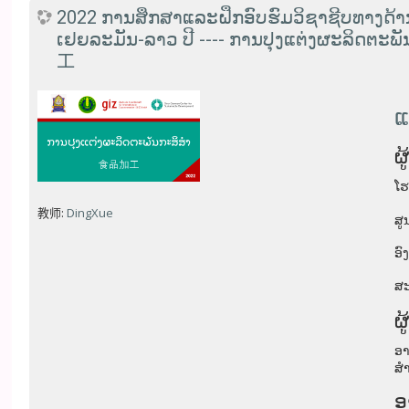
2022 ການສຶກສາແລະຝຶກອົບຮົມວິຊາຊີບທາງດ້າ
ເຢຍລະມັນ-ລາວ ປີ ---- ການປຸງແຕ່ງ
工
ແ
ຜ
ໂ
教师:
DingXue
ສູ
ອ
ສະ
ຜູ
ອາ
ສ
ອ