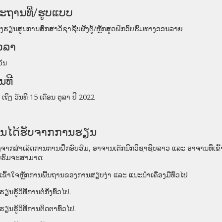
ະຖານທີ່/ຮູບແບບ
ງຮຽນສູນການສຶກສາວິຊາຊີບຜິງຕູ້/
ຫຼັກສູດຝຶກອົບຮົມທາງອອນລາຍ
ວລາ
ວັນ
ັນທີ
 ເຖິງ ວັນທີ 15 ເດືອນ ຕຸລາ ປີ 2022
ົນໄດ້ຮັບຈາກການຮຽນ
ັງຈາກສໍາເລັດການການຝຶກອົບຮົມ
,
ອາຈານເຕັກນິກວິຊາຊີບລາວ
ແລະ ອາຈານທີ່ເຂົ
ບຮົມຈະສາມາດ:
ເຂົ້າໃຈຫຼັກການພື້ນຖານຂອງການສຽບງ່າ ແລະ ແນະນໍາເຄື່ອງມືທົ່ວໄປ
ຮຽນຮູ້ວິທີການຕໍ່ກິ່ງທົ່ວໄປ.
ຮຽນຮູ້ວິທີການຕິດຕາທົ່ວໄປ.