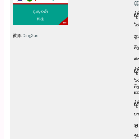
ແ
ຜ
ໂ
教师:
DingXue
ສູ
ອ
ສະ
ຜ
ໂຮ
ອົ
ແລ
ຜູ
ອາ
ອ
ຈູ