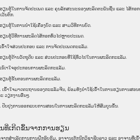
ຮຽນຮູ້ໃນການຈັດປະເພດ
ແລະ
ຄຸນລັກສະນະຂອງຜະລິດຕະພັນຊີ້ນ
ແລະ
ໄສ້ກອ
ເວັນຕົກ
.
ຮຽນຮູ້ໃນການນໍາໃຊ້ເຄື່ອງບົດ ແລະ
ສາມວິທີການບົດ
.
ຮຽນຮູ້ວິທີການຜະລິດໄສ້ກອກທົ່ວໄປຫຼາຍປະເພດ
.
ເຂົ້າໃຈສ່ວນປະກອບ
ແລະ
ການຈັດປະເພດກະແລັມ
.
ຮຽນຮູ້ດ້ານວັດຖຸດິບ
ແລະ
ສ່ວນປະກອບທີ່ໃຊ້ທົ່ວໄປໃນການຜະລິດກະແລັມ
.
ເຂົເາໃຈອຸປະກອນການຜະລິດກະແລັມ
.
ຮຽນຮູ້ຂັ້ນຕອນການຜະລິດກະແລັມ
.
.
ເຂົ້າໃຈມາດຕະຖານຂອງກະແລັມຈີນ
,
ພ້ອມທັງນຳໃຊ້ເຂົ້າໃນ
ການຮຽນການສອນ
ລະ
ວຽກງານອື່ນໆ
.
.
ປັບປຸງການ
ອອກແບບການສອນໃນການຜະລິດກະແລັມໃຫ້ສົມບູນຂຶ້ນ
.
ົນທີ່ເກີດຂຶ້ນຈາກການຮຽນ
ັງຈາກສໍາເລັດການການຝຶກອົບຮົມ
,
ອາຈານເຕັກນິກວິຊາຊີບລາວ
ແລະ
ອາຈານທີ່ເຂົ