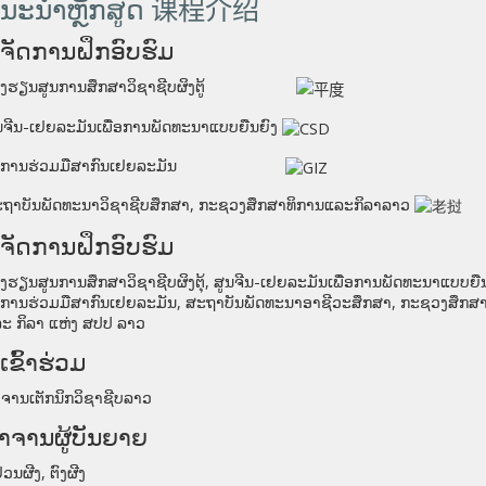
ນະນໍາຫຼັກສູດ 课程介绍
ູ້ຈັດການຝຶກອົບຮົມ
ຮງຮຽນສູນການສຶກສາວິຊາຊີບຜິງຕູ້
ນຈີນ-ເຢຍລະມັນເພື່ອການພັດທະນາແບບຍືນຍົງ
ົງການຮ່ວມມືສາກົນເຢຍລະມັນ
ຖາບັນພັດທະນາວິຊາຊີບສຶກສາ
,
ກະຊວງສຶກສາທິການແລະກິລາລາວ
ູ້ຈັດການຝຶກອົບຮົມ
ງຮຽນສູນການສຶກສາວິຊາຊີບຜິງຕຸ້
,
ສູນຈີນ-ເຢຍລະມັນເພື່ອການພັດທະນາແບບຍືນ
ງການຮ່ວມມືສາກົນເຢຍລະມັນ
,
ສະຖາບັນພັດທະນາອາຊີວະສຶກສາ
,
ກະຊວງສຶກສາ
ະ ກິລາ ແຫ່ງ ສປປ ລາວ
້ເຂົ້າຮ່ວມ
ຈານເຕັກນິກວິຊາຊີບລາວ
າຈານຜູ້ບັນຍາຍ
ຢວນຜີງ
,
ຕົງຜີງ