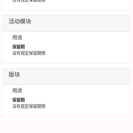
活动模块
用途
保留期
没有规定保留期限
版块
用途
保留期
没有规定保留期限