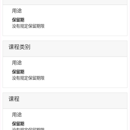
用途
保留期
没有规定保留期限
课程类别
用途
保留期
没有规定保留期限
课程
用途
保留期
没有规定保留期限