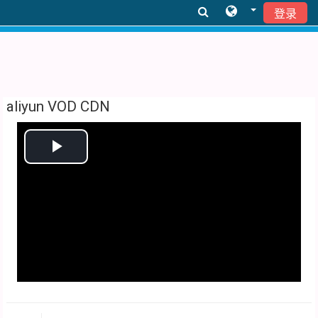
登录
跳到主要内容
aliyun VOD CDN
播
放
视
频